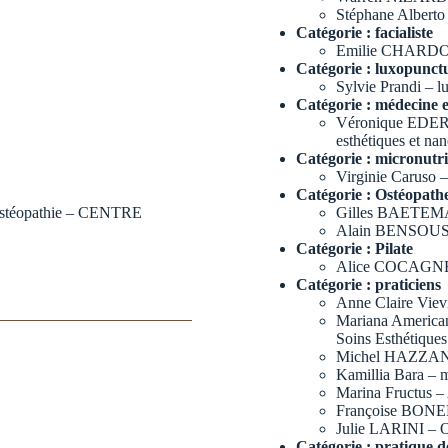
Stéphane Alberto
Catégorie :
facialiste
Emilie CHARDON –
Catégorie :
luxopunct
Sylvie Prandi – l
Catégorie :
médecine e
Véronique EDE
esthétiques et na
Catégorie :
micronutri
Virginie Caruso –
Catégorie :
Ostéopath
’Ostéopathie – CENTRE
Gilles BAETEMA
Alain BENSOUS
Catégorie :
Pilate
Alice COCAGNE – 
Catégorie :
praticiens
Anne Claire Vievi
Mariana America
Soins Esthétiques
Michel HAZZAN –
Kamillia Bara – m
Marina Fructus –
Françoise BONE
Julie LARINI – O
Catégorie :
pratique d