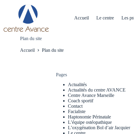
Passer
au
contenu
Accueil
Le centre
Les pr
Plan du site
Accueil
Plan du site
Pages
Actualités
Actualités du centre AVANCE
Centre Avance Marseille
Coach sportif
Contact
Facialiste
Haptonomie Périnatale
L’équipe ostéopathique
L’oxygénation Bol d’air Jacquier
Le centre