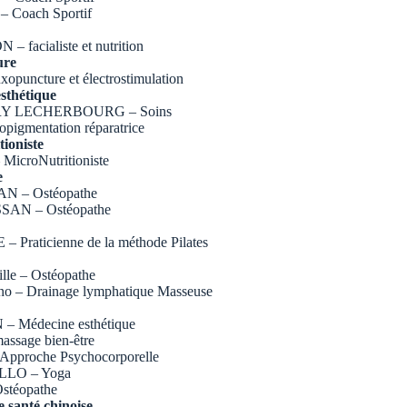
 – Coach Sportif
 facialiste et nutrition
ure
uxopuncture et électrostimulation
sthétique
RY LECHERBOURG – Soins
nopigmentation réparatrice
tioniste
 MicroNutritioniste
e
N – Ostéopathe
SAN – Ostéopathe
Praticienne de la méthode Pilates
lle – Ostéopathe
no – Drainage lymphatique Masseuse
 Médecine esthétique
assage bien-être
 Approche Psychocorporelle
LLO – Yoga
stéopathe
e santé chinoise