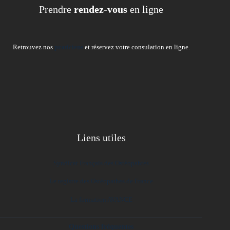
Prendre
rendez-vous
en ligne
Retrouvez nos
praticiens
et réservez votre consulation en ligne.
Liens utiles
Syndicat Français des Ostéopahtes
Le registre des Ostéopathes de France
La formation AVANCE
Questions fréquentes