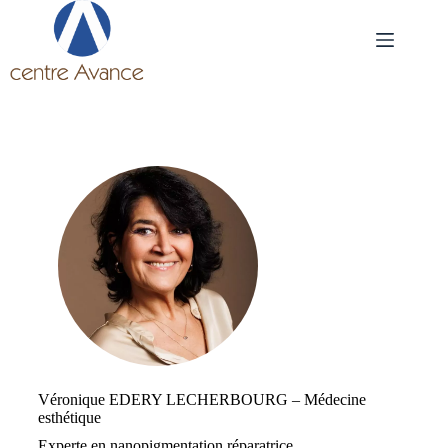
Passer
au
contenu
Véronique EDERY LECHERBOURG – Médecine
esthétique
Experte en nanopigmentation réparatrice