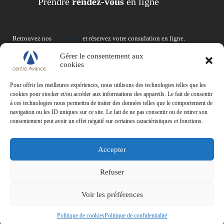
Prendre
rendez-vous
en ligne
Retrouvez nos
praticiens
et réservez votre consulation en ligne.
Gérer le consentement aux
cookies
Pour offrir les meilleures expériences, nous utilisons des technologies telles que les
cookies pour stocker et/ou accéder aux informations des appareils. Le fait de consentir
à ces technologies nous permettra de traiter des données telles que le comportement de
navigation ou les ID uniques sur ce site. Le fait de ne pas consentir ou de retirer son
consentement peut avoir un effet négatif sur certaines caractéristiques et fonctions.
Liens utiles
Accepter
Syndicat Français des Ostéopahtes
Le registre des Ostéopathes de France
Refuser
La formation AVANCE
Voir les préférences
Questions fréquentes
Politique de cookies
Politique de confidentialité
Copyright © 2026 -
Politique de confidentialité
-
mentions légales
-
Plan du site